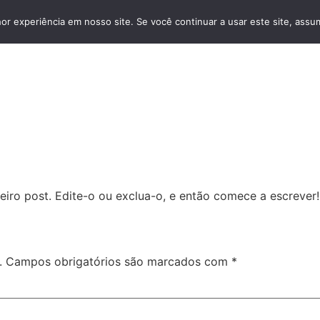
r experiência em nosso site. Se você continuar a usar este site, assu
iro post. Edite-o ou exclua-o, e então comece a escrever!
.
Campos obrigatórios são marcados com
*